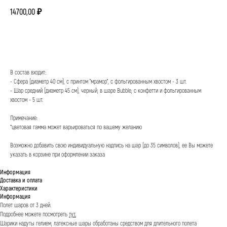
14700,00
₽
КУПИТЬ
В состав входит:
- Сфера (диаметр 40 см), с принтом "мрамор", с фольгированным хвостом - 3 шт.
- Шар средний (диаметр 45 см), черный, в шаре Bubble, с конфетти и фольгированным
хвостом - 5 шт.
⠀
Примечание:
*цветовая гамма может варьироваться по вашему желанию
Возможно добавить свою индивидуальную надпись на шар (до 35 символов), ее Вы можете
указать в корзине при оформлении заказа
Информация
Доставка и оплата
Характеристики
Информация
Полет шаров от 3 дней.
Подробнее можете посмотреть
тут.
Шарики надуты гелием, латексные шары обработаны средством для длительного полета