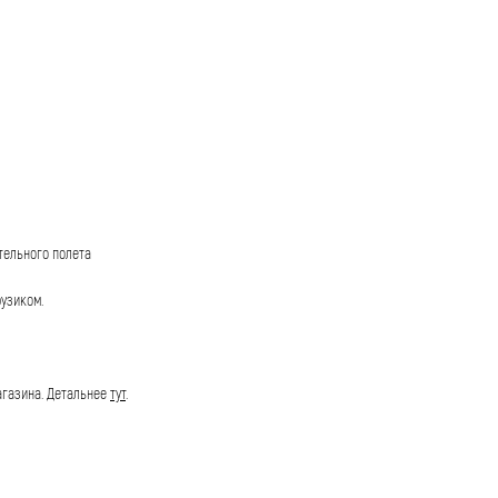
тельного полета
рузиком.
агазина.
Детальнее
тут
.